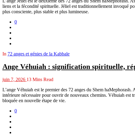
L’ange Jéliel est le deuxième des 72 anges du Shem haMephorash. Associ
liens et la fécondité spirituelle. Jéliel est traditionnellement invoqué 
plus consciente, plus stable et plus lumineuse.
0
In
72 anges et génies de la Kabbale
Ange Véhuiah : signification spirituelle, ré
juin 7, 2026
13 Mins Read
L’ange Véhuiah est le premier des 72 anges du Shem haMephorash. Associ
intérieure nécessaire pour ouvrir de nouveaux chemins. Véhuiah est tradi
bloquée en nouvelle étape de vie.
0