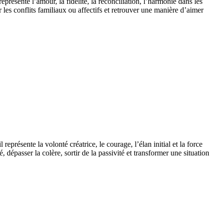
résente l’amour, la fidélité, la réconciliation, l’harmonie dans les
r les conflits familiaux ou affectifs et retrouver une manière d’aimer
résente la volonté créatrice, le courage, l’élan initial et la force
 dépasser la colère, sortir de la passivité et transformer une situation