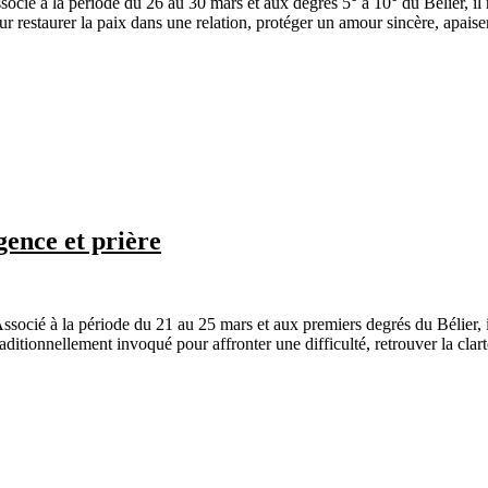
é à la période du 26 au 30 mars et aux degrés 5° à 10° du Bélier, il rep
pour restaurer la paix dans une relation, protéger un amour sincère, apaise
gence et prière
é à la période du 21 au 25 mars et aux premiers degrés du Bélier, il rep
tionnellement invoqué pour affronter une difficulté, retrouver la clarté,