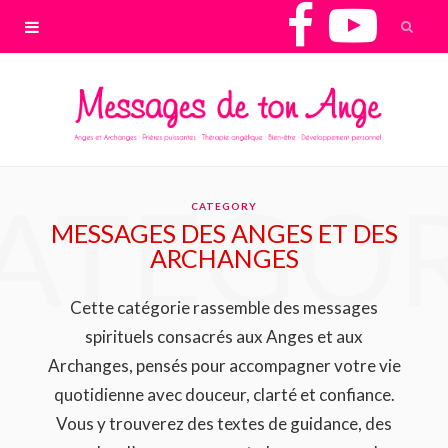
F
Y
a
o
c
u
e
T
ATEGO
CATEGORY
b
u
MESSAGES DES ANGES ET DES
ARCHANGES
o
b
Cette catégorie rassemble des messages
o
e
spirituels consacrés aux Anges et aux
Archanges, pensés pour accompagner votre vie
k
quotidienne avec douceur, clarté et confiance.
Vous y trouverez des textes de guidance, des