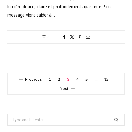
lumière douce, claire et profondément apaisante. Son
message vient t’aider à…
0
Previous
1
2
3
4
5
12
…
Next
Search
for: