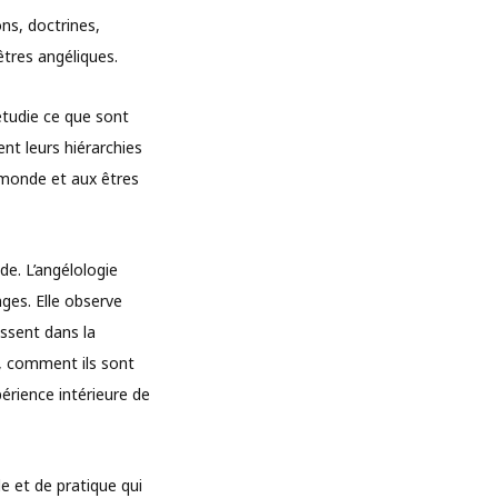
ns, doctrines,
 êtres angéliques.
 étudie ce que sont
nt leurs hiérarchies
u monde et aux êtres
de. L’angélologie
nges. Elle observe
issent dans la
e, comment ils sont
périence intérieure de
e et de pratique qui