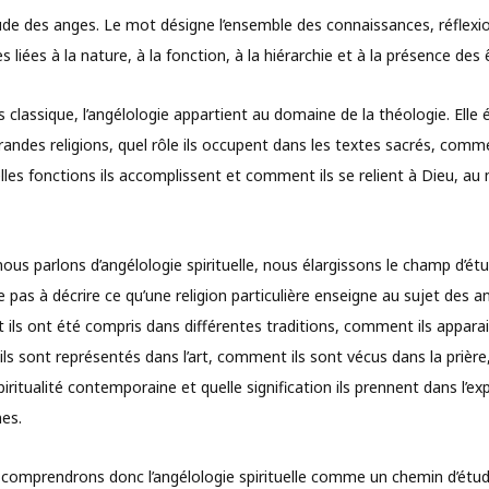
étude des anges. Le mot désigne l’ensemble des connaissances, réflexio
s liées à la nature, à la fonction, à la hiérarchie et à la présence des
 classique, l’angélologie appartient au domaine de la théologie. Elle
randes religions, quel rôle ils occupent dans les textes sacrés, comme
lles fonctions ils accomplissent et comment ils se relient à Dieu, a
us parlons d’angélologie spirituelle, nous élargissons le champ d’étu
ite pas à décrire ce qu’une religion particulière enseigne au sujet des a
t ils ont été compris dans différentes traditions, comment ils appara
s sont représentés dans l’art, comment ils sont vécus dans la prièr
piritualité contemporaine et quelle signification ils prennent dans l’ex
es.
comprendrons donc l’angélologie spirituelle comme un chemin d’étud