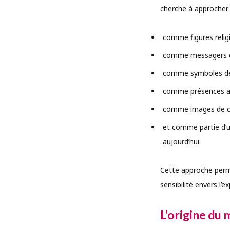
cherche à approcher 
comme figures relig
comme messagers et 
comme symboles de p
comme présences ass
comme images de co
et comme partie d’u
aujourd’hui.
Cette approche perme
sensibilité envers l’e
L’origine du