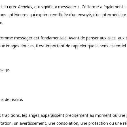
nt du grec
ángelos
, qui signifie « messager ». Ce terme a également se
ons antérieures qui exprimaient l’idée d’un envoyé, d’un intermédiaire
e.
 comme messager est fondamentale. Avant de penser aux ailes, aux t
aux images douces, il est important de rappeler que le sens essentiel
ssage.
ns de réalité.
traditions, les anges apparaissent précisément au moment où une 
ntation, un avertissement, une consolation, une protection ou une ré