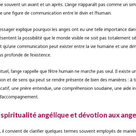
e souvent un avant et un après. L’ange n’apparaît pas comme un si
e une figure de communication entre le divin et l’humain.
ssager explique pourquoi les anges ont eu une telle importance dans l
eprésentent la possibilité que le monde visible ne soit pas totalement
rent qu’une communication peut exister entre la vie humaine et une di
s profonde de l’existence.
tuel, l’ange rappelle que l’être humain ne marche pas seul. Il existe 
ion et de sens qui peut se rendre présente de bien des manières : à t
nificatif, une prière entendue, une compréhension soudaine, une aide 
 d’accompagnement.
spiritualité angélique et dévotion aux ang
in, il convient de clarifier quelques termes souvent employés de maniè