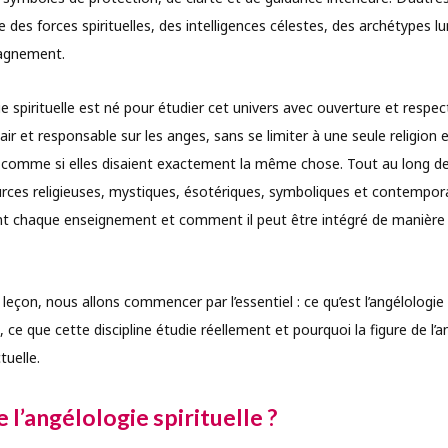
s forces spirituelles, des intelligences célestes, des archétypes l
agnement.
e spirituelle est né pour étudier cet univers avec ouverture et respect
air et responsable sur les anges, sans se limiter à une seule religion
s comme si elles disaient exactement la même chose. Tout au long d
urces religieuses, mystiques, ésotériques, symboliques et contempora
nt chaque enseignement et comment il peut être intégré de manière 
eçon, nous allons commencer par l’essentiel : ce qu’est l’angélologie s
, ce que cette discipline étudie réellement et pourquoi la figure de l’
tuelle.
 l’angélologie spirituelle ?