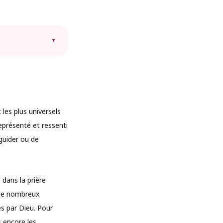
▾
 les plus universels
représenté et ressenti
guider ou de
 dans la prière
s de nombreux
és par Dieu. Pour
s encore les