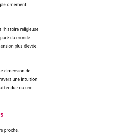
mple ornement
’histoire religieuse
 séparé du monde
mension plus élevée,
une dimension de
ravers une intuition
inattendue ou une
es
re proche.