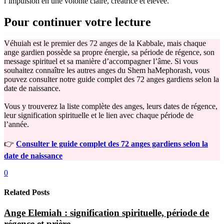
l’impulsion en une volonté claire, créatrice et élevée.
Pour continuer votre lecture
Véhuiah est le premier des 72 anges de la Kabbale, mais chaque
ange gardien possède sa propre énergie, sa période de régence, son
message spirituel et sa manière d’accompagner l’âme. Si vous
souhaitez connaître les autres anges du Shem haMephorash, vous
pouvez consulter notre guide complet des 72 anges gardiens selon la
date de naissance.
Vous y trouverez la liste complète des anges, leurs dates de régence,
leur signification spirituelle et le lien avec chaque période de
l’année.
👉
Consulter le guide complet des 72 anges gardiens selon la
date de naissance
0
Related Posts
Ange Elemiah : signification spirituelle, période de
régence et prière