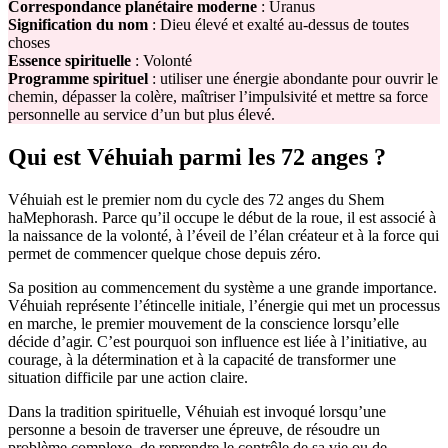
Correspondance planétaire moderne
: Uranus
Signification du nom
: Dieu élevé et exalté au-dessus de toutes
choses
Essence spirituelle
: Volonté
Programme spirituel
: utiliser une énergie abondante pour ouvrir le
chemin, dépasser la colère, maîtriser l’impulsivité et mettre sa force
personnelle au service d’un but plus élevé.
Qui est Véhuiah parmi les 72 anges ?
Véhuiah est le premier nom du cycle des 72 anges du Shem
haMephorash. Parce qu’il occupe le début de la roue, il est associé à
la naissance de la volonté, à l’éveil de l’élan créateur et à la force qui
permet de commencer quelque chose depuis zéro.
Sa position au commencement du système a une grande importance.
Véhuiah représente l’étincelle initiale, l’énergie qui met un processus
en marche, le premier mouvement de la conscience lorsqu’elle
décide d’agir. C’est pourquoi son influence est liée à l’initiative, au
courage, à la détermination et à la capacité de transformer une
situation difficile par une action claire.
Dans la tradition spirituelle, Véhuiah est invoqué lorsqu’une
personne a besoin de traverser une épreuve, de résoudre un
problème complexe, de reprendre le contrôle de sa vie ou de