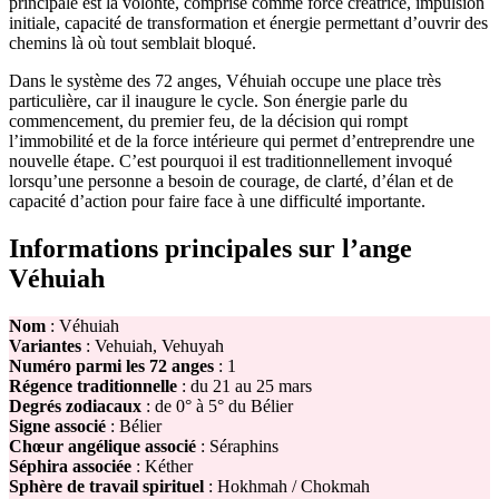
principale est la volonté, comprise comme force créatrice, impulsion
initiale, capacité de transformation et énergie permettant d’ouvrir des
chemins là où tout semblait bloqué.
Dans le système des 72 anges, Véhuiah occupe une place très
particulière, car il inaugure le cycle. Son énergie parle du
commencement, du premier feu, de la décision qui rompt
l’immobilité et de la force intérieure qui permet d’entreprendre une
nouvelle étape. C’est pourquoi il est traditionnellement invoqué
lorsqu’une personne a besoin de courage, de clarté, d’élan et de
capacité d’action pour faire face à une difficulté importante.
Informations principales sur l’ange
Véhuiah
Nom
: Véhuiah
Variantes
: Vehuiah, Vehuyah
Numéro parmi les 72 anges
: 1
Régence traditionnelle
: du 21 au 25 mars
Degrés zodiacaux
: de 0° à 5° du Bélier
Signe associé
: Bélier
Chœur angélique associé
: Séraphins
Séphira associée
: Kéther
Sphère de travail spirituel
: Hokhmah / Chokmah