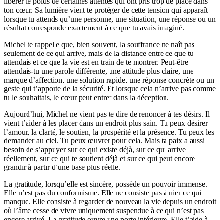
libérer le poids de certaines attentes qui ont pris trop de place dans
ton cœur. Sa lumière vient te protéger de cette tension qui apparaît
lorsque tu attends qu’une personne, une situation, une réponse ou un
résultat corresponde exactement à ce que tu avais imaginé.
Michel te rappelle que, bien souvent, la souffrance ne naît pas
seulement de ce qui arrive, mais de la distance entre ce que tu
attendais et ce que la vie est en train de te montrer. Peut-être
attendais-tu une parole différente, une attitude plus claire, une
marque d’affection, une solution rapide, une réponse concrète ou un
geste qui t’apporte de la sécurité. Et lorsque cela n’arrive pas comme
tu le souhaitais, le cœur peut entrer dans la déception.
Aujourd’hui, Michel ne vient pas te dire de renoncer à tes désirs. Il
vient t’aider à les placer dans un endroit plus sain. Tu peux désirer
l’amour, la clarté, le soutien, la prospérité et la présence. Tu peux les
demander au ciel. Tu peux œuvrer pour cela. Mais ta paix a aussi
besoin de s’appuyer sur ce qui existe déjà, sur ce qui arrive
réellement, sur ce qui te soutient déjà et sur ce qui peut encore
grandir à partir d’une base plus réelle.
La gratitude, lorsqu’elle est sincère, possède un pouvoir immense.
Elle n’est pas du conformisme. Elle ne consiste pas à nier ce qui
manque. Elle consiste à regarder de nouveau la vie depuis un endroit
où l’âme cesse de vivre uniquement suspendue à ce qui n’est pas
encore arrivé. La gratitude ouvre une porte intérieure. Elle t’aide à