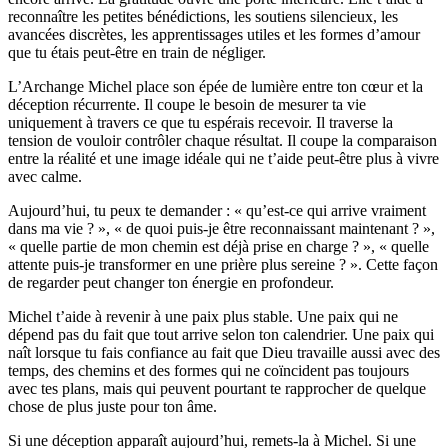
reconnaître les petites bénédictions, les soutiens silencieux, les
avancées discrètes, les apprentissages utiles et les formes d’amour
que tu étais peut-être en train de négliger.
L’Archange Michel place son épée de lumière entre ton cœur et la
déception récurrente. Il coupe le besoin de mesurer ta vie
uniquement à travers ce que tu espérais recevoir. Il traverse la
tension de vouloir contrôler chaque résultat. Il coupe la comparaison
entre la réalité et une image idéale qui ne t’aide peut-être plus à vivre
avec calme.
Aujourd’hui, tu peux te demander : « qu’est-ce qui arrive vraiment
dans ma vie ? », « de quoi puis-je être reconnaissant maintenant ? »,
« quelle partie de mon chemin est déjà prise en charge ? », « quelle
attente puis-je transformer en une prière plus sereine ? ». Cette façon
de regarder peut changer ton énergie en profondeur.
Michel t’aide à revenir à une paix plus stable. Une paix qui ne
dépend pas du fait que tout arrive selon ton calendrier. Une paix qui
naît lorsque tu fais confiance au fait que Dieu travaille aussi avec des
temps, des chemins et des formes qui ne coïncident pas toujours
avec tes plans, mais qui peuvent pourtant te rapprocher de quelque
chose de plus juste pour ton âme.
Si une déception apparaît aujourd’hui, remets-la à Michel. Si une