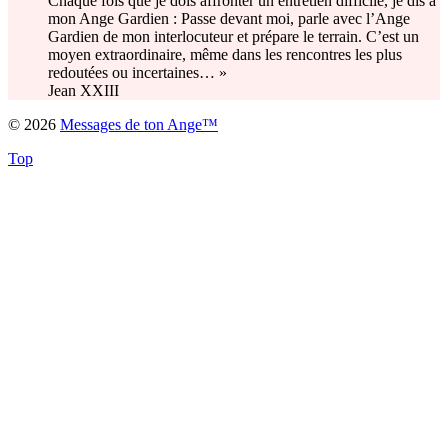
Chaque fois que je dois affronter un entretien difficile, je dis à
mon Ange Gardien : Passe devant moi, parle avec l’Ange
Gardien de mon interlocuteur et prépare le terrain. C’est un
moyen extraordinaire, même dans les rencontres les plus
redoutées ou incertaines… »
Jean XXIII
© 2026
Messages de ton Ange™
Top