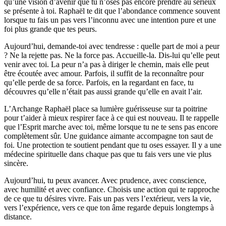
qu’une vision d’avenir que tu n’oses pas encore prendre au sérieux
se présente à toi. Raphaël te dit que l’abondance commence souvent
lorsque tu fais un pas vers l’inconnu avec une intention pure et une
foi plus grande que tes peurs.
Aujourd’hui, demande-toi avec tendresse : quelle part de moi a peur
? Ne la rejette pas. Ne la force pas. Accueille-la. Dis-lui qu’elle peut
venir avec toi. La peur n’a pas à diriger le chemin, mais elle peut
être écoutée avec amour. Parfois, il suffit de la reconnaître pour
qu’elle perde de sa force. Parfois, en la regardant en face, tu
découvres qu’elle n’était pas aussi grande qu’elle en avait l’air.
L’Archange Raphaël place sa lumière guérisseuse sur ta poitrine
pour t’aider à mieux respirer face à ce qui est nouveau. Il te rappelle
que l’Esprit marche avec toi, même lorsque tu ne te sens pas encore
complètement sûr. Une guidance aimante accompagne ton saut de
foi. Une protection te soutient pendant que tu oses essayer. Il y a une
médecine spirituelle dans chaque pas que tu fais vers une vie plus
sincère.
Aujourd’hui, tu peux avancer. Avec prudence, avec conscience,
avec humilité et avec confiance. Choisis une action qui te rapproche
de ce que tu désires vivre. Fais un pas vers l’extérieur, vers la vie,
vers l’expérience, vers ce que ton âme regarde depuis longtemps à
distance.