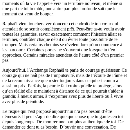
moments où la vie t’appelle vers un territoire nouveau, et même si
une part de toi tremble, une autre part plus profonde sait que le
moment est venu de bouger.
Raphaël vient toucher avec douceur cet endroit de ton cœur qui
attendait de se sentir complètement prêt. Peut-être as-tu voulu avoir
toutes les garanties, savoir exactement comment l’histoire allait se
terminer, contrôler chaque détail ou éviter toute possibilité de te
tromper. Mais certains chemins se révèlent lorsqu’on commence à
les parcourir. Certaines portes ne s’ouvrent que lorsque tu t’en
approches. Certains miracles attendent de l’autre côté d’un premier
pas.
Aujourd’hui, l’Archange Raphaël te parle de courage guérisseur. Ce
courage qui ne naît pas de l’impulsivité, mais de l’écoute de l’âme et
de la reconnaissance que rester toujours dans ce qui est connu a
aussi un prix. Parfois, la peur te fait croire qu’elle te protège, alors
qu’en réalité elle te maintient à distance de ce qui pourrait t’aider à
grandir, à mieux aimer, à t’exprimer avec plus de liberté ou à vivre
avec plus de plénitude.
Le risque qui t’est proposé aujourd’hui n’a pas besoin d’être
démesuré. Il peut s’agir de dire quelque chose que tu gardes en toi
depuis longtemps. De montrer une part plus authentique de toi. De
demander ce dont tu as besoin. D’ouvrir une conversation. De