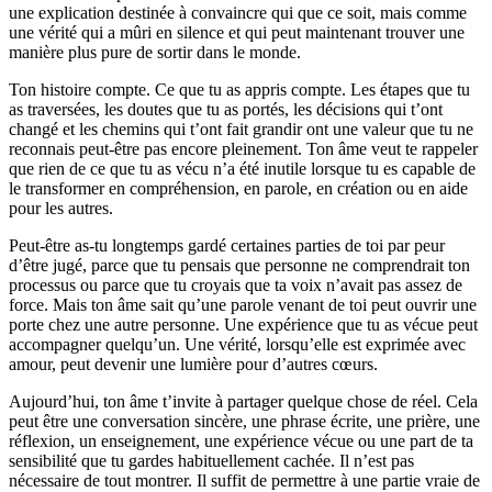
une explication destinée à convaincre qui que ce soit, mais comme
une vérité qui a mûri en silence et qui peut maintenant trouver une
manière plus pure de sortir dans le monde.
Ton histoire compte. Ce que tu as appris compte. Les étapes que tu
as traversées, les doutes que tu as portés, les décisions qui t’ont
changé et les chemins qui t’ont fait grandir ont une valeur que tu ne
reconnais peut-être pas encore pleinement. Ton âme veut te rappeler
que rien de ce que tu as vécu n’a été inutile lorsque tu es capable de
le transformer en compréhension, en parole, en création ou en aide
pour les autres.
Peut-être as-tu longtemps gardé certaines parties de toi par peur
d’être jugé, parce que tu pensais que personne ne comprendrait ton
processus ou parce que tu croyais que ta voix n’avait pas assez de
force. Mais ton âme sait qu’une parole venant de toi peut ouvrir une
porte chez une autre personne. Une expérience que tu as vécue peut
accompagner quelqu’un. Une vérité, lorsqu’elle est exprimée avec
amour, peut devenir une lumière pour d’autres cœurs.
Aujourd’hui, ton âme t’invite à partager quelque chose de réel. Cela
peut être une conversation sincère, une phrase écrite, une prière, une
réflexion, un enseignement, une expérience vécue ou une part de ta
sensibilité que tu gardes habituellement cachée. Il n’est pas
nécessaire de tout montrer. Il suffit de permettre à une partie vraie de