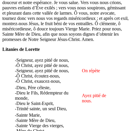
douceur et notre espérance. Je vous salue. Vers vous nous crions,
pauvres enfants d’Ève exilés ; vers vous nous soupirons, gémissant
et pleurant dans cette vallée de larmes. Ô vous, notre avocate,
tournez donc vers nous vos regards miséricordieux ; et après cet exil,
montrez-nous Jésus, le fruit béni de vos entrailles. Ô clémente, ô
miséricordieuse, ô douce toujours Vierge Marie. Priez pour nous,
Sainte Mère de Dieu, afin que nous soyons dignes d’obtenir les
promesses de Notre Seigneur Jésus-Christ. Amen.
Litanies de Lorette
-Seigneur, ayez pitié de nous,
-Ô Christ, ayez pitié de nous,
-Seigneur, ayez pitié de nous,
On répète
-Ô Christ, écoutez-nous,
-Ô Christ, exaucez-nous,
-Dieu, Père céleste,
-Dieu le Fils, Rédempteur du
Ayez pitié de
monde,
nous.
-Dieu le Saint-Esprit,
-Trinité sainte, un seul Dieu,
-Sainte Marie,
-Sainte Mère de Dieu,
-Sainte Vierge des vierges,
-Mère du Christ,