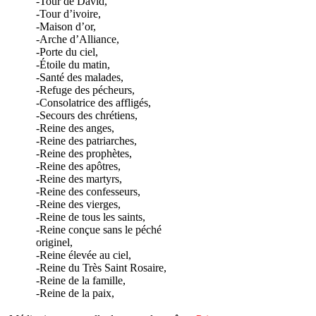
-Tour de David,
-Tour d’ivoire,
-Maison d’or,
-Arche d’Alliance,
-Porte du ciel,
-Étoile du matin,
-Santé des malades,
-Refuge des pécheurs,
-Consolatrice des affligés,
-Secours des chrétiens,
-Reine des anges,
-Reine des patriarches,
-Reine des prophètes,
-Reine des apôtres,
-Reine des martyrs,
-Reine des confesseurs,
-Reine des vierges,
-Reine de tous les saints,
-Reine conçue sans le péché
originel,
-Reine élevée au ciel,
-Reine du Très Saint Rosaire,
-Reine de la famille,
-Reine de la paix,