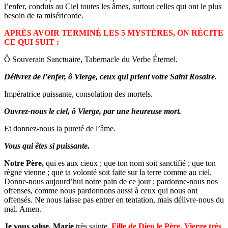
l’enfer, conduis au Ciel toutes les âmes, surtout celles qui ont le plus
besoin de ta miséricorde.
APRÈS AVOIR TERMINÉ LES 5 MYSTÈRES, ON RÉCITE
CE QUI SUIT :
Ô Souverain Sanctuaire, Tabernacle du Verbe Éternel.
Délivrez de l’enfer, ô Vierge, ceux qui prient votre Saint Rosaire.
Impératrice puissante, consolation des mortels.
Ouvrez-nous le ciel, ô Vierge, par une heureuse mort.
Et donnez-nous la pureté de l’âme.
Vous qui êtes si puissante.
Notre Père,
qui es aux cieux ; que ton nom soit sanctifié ; que ton
règne vienne ; que ta volonté soit faite sur la terre comme au ciel.
Donne-nous aujourd’hui notre pain de ce jour ; pardonne-nous nos
offenses, comme nous pardonnons aussi à ceux qui nous ont
offensés. Ne nous laisse pas entrer en tentation, mais délivre-nous du
mal. Amen.
Je vous salue, Marie
très sainte,
Fille de Dieu le Père, Vierge très