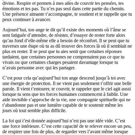
divine. Respire et permets à mes ailes de couvrir tes pensées, tes
émotions et tes pas. Tu n’es pas seul dans cette partie du chemin.
Une présence aimante t’accompagne, te soutient et te rappelle que tu
peux continuer à avancer.
Aujourd’hui, ton ange te dit qu’il existe des moments où l’âme se
sent fatiguée d’attendre, de résister, d’essayer de rester forte alors
qu’au fond d’elle-même elle a besoin de réconfort. Il se peut que tu
traverses une étape où tu as dû trouver des forces là où il semblait ne
plus en rester. Il se peut que tu aies senti que certaines réponses
tardaient, que certaines personnes ne comprenaient pas ce que tu
vivais ou que certaines charges pesaient davantage lorsque tu
n’avais personne avec qui les partager.
C’est pour cela qu’aujourd’hui ton ange descend jusqu’à toi avec
une énergie de protection. Il ne vient pas seulement t’offrir une belle
parole. Il vient t’entourer, te couvrir, te rappeler que le ciel agit aussi
lorsque tu sens que tes forces humaines commencent à faiblir. Une
aide invisible s’approche de ta vie, une compagnie spirituelle qui ne
t’abandonne pas et une lumière capable de te soutenir même les
jours où tout semble plus difficile.
La foi qui t’est donnée aujourd’hui n’est pas une idée vide. C’est
une force intérieure. C’est cette capacité de te relever encore un peu,
de respirer une fois de plus, de regarder vers l’avant même lorsque