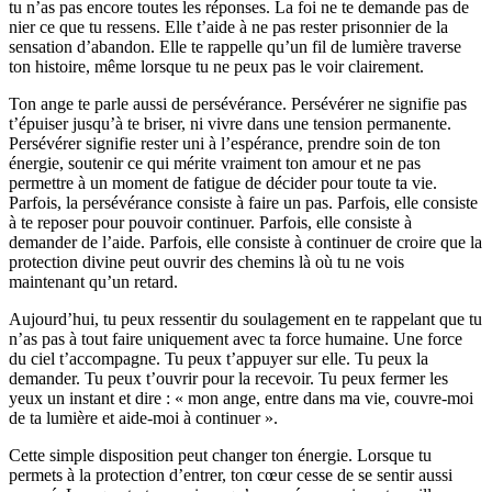
tu n’as pas encore toutes les réponses. La foi ne te demande pas de
nier ce que tu ressens. Elle t’aide à ne pas rester prisonnier de la
sensation d’abandon. Elle te rappelle qu’un fil de lumière traverse
ton histoire, même lorsque tu ne peux pas le voir clairement.
Ton ange te parle aussi de persévérance. Persévérer ne signifie pas
t’épuiser jusqu’à te briser, ni vivre dans une tension permanente.
Persévérer signifie rester uni à l’espérance, prendre soin de ton
énergie, soutenir ce qui mérite vraiment ton amour et ne pas
permettre à un moment de fatigue de décider pour toute ta vie.
Parfois, la persévérance consiste à faire un pas. Parfois, elle consiste
à te reposer pour pouvoir continuer. Parfois, elle consiste à
demander de l’aide. Parfois, elle consiste à continuer de croire que la
protection divine peut ouvrir des chemins là où tu ne vois
maintenant qu’un retard.
Aujourd’hui, tu peux ressentir du soulagement en te rappelant que tu
n’as pas à tout faire uniquement avec ta force humaine. Une force
du ciel t’accompagne. Tu peux t’appuyer sur elle. Tu peux la
demander. Tu peux t’ouvrir pour la recevoir. Tu peux fermer les
yeux un instant et dire : « mon ange, entre dans ma vie, couvre-moi
de ta lumière et aide-moi à continuer ».
Cette simple disposition peut changer ton énergie. Lorsque tu
permets à la protection d’entrer, ton cœur cesse de se sentir aussi