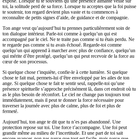
exposé. Lorsque tu te souviens qu’une présence aimante veille sur
toi, la solitude perd de sa force. Lorsque tu acceptes que la foi puisse
te soutenir, ton regard devient plus vaste et tu commences à
reconnaître de petits signes d’aide, de guidance et de compagnie.
Ton ange veut qu’aujourd’hui tu prennes particulièrement soin de
ton dialogue intérieur. Parle-toi comme à quelqu’un qui est
accompagné par le ciel. Ne te traite pas comme si tu étais perdu. Ne
te regarde pas comme si tu avais échoué. Regarde-toi comme
quelqu’un qui apprend à marcher avec plus de confiance, quelqu’un
qui mérite d’être protégé, quelqu’un qui peut recevoir de la force au
cœur de son processus.
Si quelque chose t’inquiète, confie-le à cette lumière. Si quelque
chose te fait mal, permets-lui d’être enveloppé par les ailes de ton
ange. Si quelque chose te fait te sentir seul, rappelle-toi qu’une
présence spirituelle s’approche précisément là, dans cet endroit où tu
as le plus besoin de réconfort. Le ciel ne change pas toujours tout
immédiatement, mais il peut te donner la force nécessaire pour
traverser la journée avec plus de calme, plus de foi et plus de
fermeté.
Aujourd’hui, ton ange te dit que tu n’es pas abandonné. Une
protection repose sur toi. Une force t’accompagne. Une foi peut
grandir même au milieu de l’incertitude. Et une part de toi sait
encore avancer, non pas parce que tout est facile, mais parce que