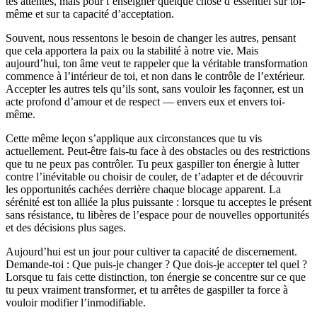
tes attentes, mais pour t’enseigner quelque chose d’essentiel sur toi-
même et sur ta capacité d’acceptation.
Souvent, nous ressentons le besoin de changer les autres, pensant
que cela apportera la paix ou la stabilité à notre vie. Mais
aujourd’hui, ton âme veut te rappeler que la véritable transformation
commence à l’intérieur de toi, et non dans le contrôle de l’extérieur.
Accepter les autres tels qu’ils sont, sans vouloir les façonner, est un
acte profond d’amour et de respect — envers eux et envers toi-
même.
Cette même leçon s’applique aux circonstances que tu vis
actuellement. Peut-être fais-tu face à des obstacles ou des restrictions
que tu ne peux pas contrôler. Tu peux gaspiller ton énergie à lutter
contre l’inévitable ou choisir de couler, de t’adapter et de découvrir
les opportunités cachées derrière chaque blocage apparent. La
sérénité est ton alliée la plus puissante : lorsque tu acceptes le présent
sans résistance, tu libères de l’espace pour de nouvelles opportunités
et des décisions plus sages.
Aujourd’hui est un jour pour cultiver ta capacité de discernement.
Demande-toi : Que puis-je changer ? Que dois-je accepter tel quel ?
Lorsque tu fais cette distinction, ton énergie se concentre sur ce que
tu peux vraiment transformer, et tu arrêtes de gaspiller ta force à
vouloir modifier l’inmodifiable.