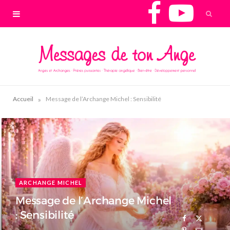
F
Y
a
o
c
u
e
T
»
Accueil
Message de l’Archange Michel : Sensibilité
b
u
o
b
o
e
ARCHANGE MICHEL
k
Message de l’Archange Michel
: Sensibilité