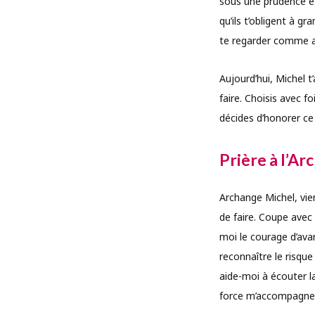
sous une prudence ét
qu’ils t’obligent à g
te regarder comme a
Aujourd’hui, Michel 
faire. Choisis avec f
décides d’honorer ce 
Prière à l’A
Archange Michel, vi
de faire. Coupe avec 
moi le courage d’ava
reconnaître le risqu
aide-moi à écouter la
force m’accompagne 