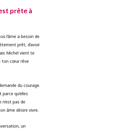
est prête à
 où l’âme a besoin de
ètement prêt, d’avoir
ais Michel vient te
e ton cœur rêve
é demande du courage.
 parce qu’elles
e n’est pas de
on âme désire vivre.
nversation, un