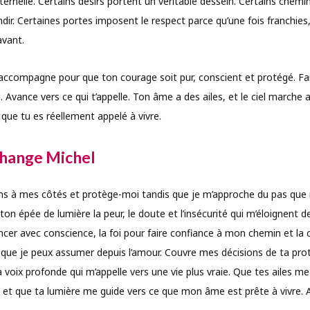
ernelle. Certains désirs portent un véritable dessein. Certains chemi
randir. Certaines portes imposent le respect parce qu’une fois franchies
vant.
t’accompagne pour que ton courage soit pur, conscient et protégé. Fa
oi. Avance vers ce qui t’appelle. Ton âme a des ailes, et le ciel marche 
que tu es réellement appelé à vivre.
rchange Michel
ens à mes côtés et protège-moi tandis que je m’approche du pas qu
ton épée de lumière la peur, le doute et l’insécurité qui m’éloignent
ncer avec conscience, la foi pour faire confiance à mon chemin et la 
e que je peux assumer depuis l’amour. Couvre mes décisions de ta prot
 voix profonde qui m’appelle vers une vie plus vraie. Que tes ailes m
et que ta lumière me guide vers ce que mon âme est prête à vivre.