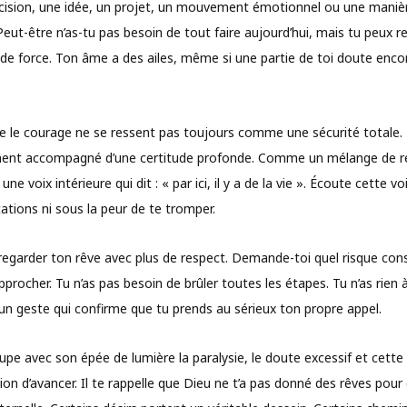
ision, une idée, un projet, un mouvement émotionnel ou une manièr
ut-être n’as-tu pas besoin de tout faire aujourd’hui, mais tu peux r
s de force. Ton âme a des ailes, même si une partie de toi doute enco
ue le courage ne se ressent pas toujours comme une sécurité totale. P
nt accompagné d’une certitude profonde. Comme un mélange de re
 voix intérieure qui dit : « par ici, il y a de la vie ». Écoute cette vo
ications ni sous la peur de te tromper.
 regarder ton rêve avec plus de respect. Demande-toi quel risque con
procher. Tu n’as pas besoin de brûler toutes les étapes. Tu n’as rien
 un geste qui confirme que tu prends au sérieux ton propre appel.
upe avec son épée de lumière la paralysie, le doute excessif et cett
on d’avancer. Il te rappelle que Dieu ne t’a pas donné des rêves pour 