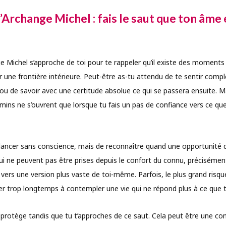
Archange Michel : fais le saut que ton âme 
ge Michel s’approche de toi pour te rappeler qu’il existe des moments
r une frontière intérieure. Peut-être as-tu attendu de te sentir compl
 ou de savoir avec une certitude absolue ce qui se passera ensuite. M
emins ne s’ouvrent que lorsque tu fais un pas de confiance vers ce qu
te lancer sans conscience, mais de reconnaître quand une opportunit
qui ne peuvent pas être prises depuis le confort du connu, précisément
vers une version plus vaste de toi-même. Parfois, le plus grand risqu
er trop longtemps à contempler une vie qui ne répond plus à ce que t
 protège tandis que tu t’approches de ce saut. Cela peut être une co