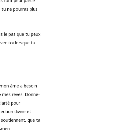
ns font peur parce
, tu ne pourras plus
is le pas que tu peux
avec toi lorsque tu
e mon âme a besoin
 de mes rêves. Donne-
clarté pour
ection divine et
e soutiennent, que ta
 Amen.