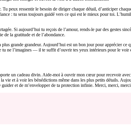
r. Tu peux ressentir le besoin de diriger chaque détail, d’anticiper chaqu
nfiance : tu seras toujours guidé vers ce qui est le mieux pour toi. L’hum
rtagée. Si aujourd’hui tu reçois de l’amour, rends-le par des gestes sinc
ie de la gratitude et de l’abondance.
 plus grande grandeur. Aujourd’hui est un bon jour pour apprécier ce qu
u ne l’imagines — il te suffit d’ouvrir tes yeux intérieurs pour le voir 
rte un cadeau divin. Aide-moi à ouvrir mon cœur pour recevoir avec gra
la vie et à voir les bénédictions même dans les plus petits détails. Aujo
uider et de m’envelopper de ta protection infinie. Merci, merci, merci