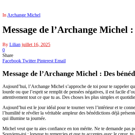
In
Archange Michel
Message de l’Archange Michel : 
By
Lilian
juillet 16, 2025
0
Share
Facebook
Twitter
Pinterest
Email
Message de l’Archange Michel : Des bénédic
Aujourd’hui, l’Archange Michel s’approche de toi pour te rappeler que
lourde ou que l’esprit se remplit de pensées négatives, il est facile d’
attentivement tout ce que tu as. Des choses les plus simples et quotidi
Aujourd’hui est le jour idéal pour te tourner vers l’intérieur et te conne
l’humilité te révéler la véritable ampleur des bénédictions déjà présen
qui illumine ta journée.
Michel veut que tu aies confiance en ton mérite. Ne te demande pas pou
Souviens-toi : lorsque tu remercies et que tu acceptes avec le cœur, tu 