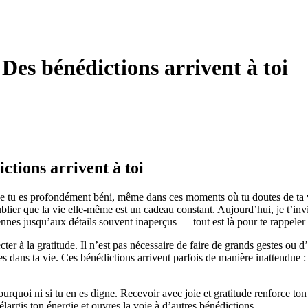
Des bénédictions arrivent à toi
tions arrivent à toi
 tu es profondément béni, même dans ces moments où tu doutes de ta val
oublier que la vie elle-même est un cadeau constant. Aujourd’hui, je t’invi
ennes jusqu’aux détails souvent inaperçus — tout est là pour te rappeler 
cter à la gratitude. Il n’est pas nécessaire de faire de grands gestes ou d
tes dans ta vie. Ces bénédictions arrivent parfois de manière inattendue 
rquoi ni si tu en es digne. Recevoir avec joie et gratitude renforce to
élargis ton énergie et ouvres la voie à d’autres bénédictions.