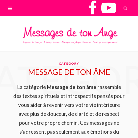
F
Y
a
o
c
u
e
T
ATEGO
CATEGORY
b
u
MESSAGE DE TON ÂME
o
b
La catégorie
Message de ton âme
rassemble
des textes spirituels et introspectifs pensés pour
o
e
vous aider à revenir vers votre vie intérieure
avec plus de douceur, de clarté et de respect
k
pour votre propre chemin. Ces messages ne
s’adressent pas seulement aux émotions du