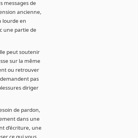
Les messages de
tension ancienne,
n lourde en
c une partie de
lle peut soutenir
cesse sur la même
ent ou retrouver
ne demandent pas
blessures diriger
besoin de pardon,
isement dans une
t d’écriture, une
ser ce qui vous