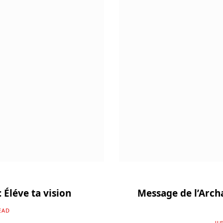
 Éléve ta vision
Message de l’Arch
EAD
JU