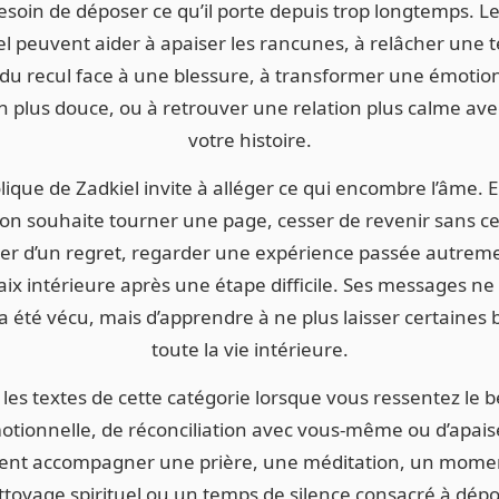
esoin de déposer ce qu’il porte depuis trop longtemps. 
el peuvent aider à apaiser les rancunes, à relâcher une 
du recul face à une blessure, à transformer une émotio
plus douce, ou à retrouver une relation plus calme ave
votre histoire.
ique de Zadkiel invite à alléger ce qui encombre l’âme. E
l’on souhaite tourner une page, cesser de revenir sans 
érer d’un regret, regarder une expérience passée autrem
ix intérieure après une étape difficile. Ses messages 
 a été vécu, mais d’apprendre à ne plus laisser certaines 
toute la vie intérieure.
 les textes de cette catégorie lorsque vous ressentez le 
motionnelle, de réconciliation avec vous-même ou d’apa
uvent accompagner une prière, une méditation, un momen
ttoyage spirituel ou un temps de silence consacré à dépo