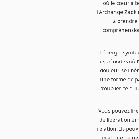
où le cœur a b
l’Archange Zadki
à prendre 
compréhension 
L’énergie symbol
les périodes où 
douleur, se lib
une forme de pa
d’oublier ce qui
Vous pouvez lire
de libération é
relation. Ils pe
pratique de ne