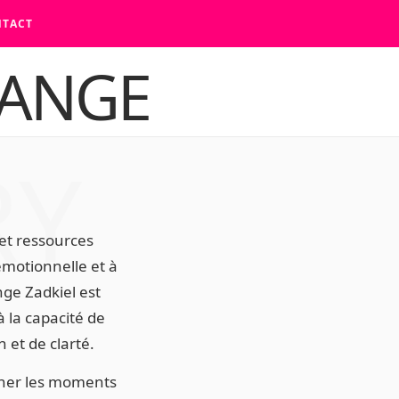
TACT
F
Y
a
o
c
u
RY
e
T
b
u
et ressources
 émotionnelle et à
o
b
nge Zadkiel est
o
e
à la capacité de
 et de clarté.
k
gner les moments