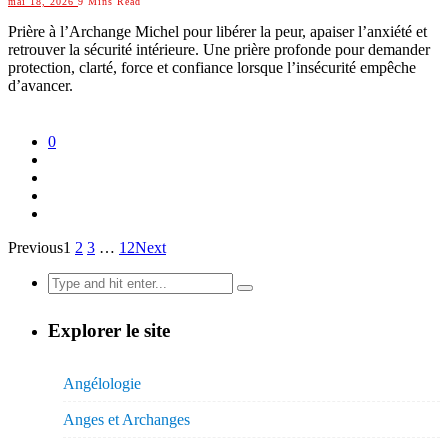
mai 18, 2026
9 Mins Read
Prière à l’Archange Michel pour libérer la peur, apaiser l’anxiété et
retrouver la sécurité intérieure. Une prière profonde pour demander
protection, clarté, force et confiance lorsque l’insécurité empêche
d’avancer.
0
Previous
1
2
3
…
12
Next
Search
for:
Explorer le site
Angélologie
Anges et Archanges